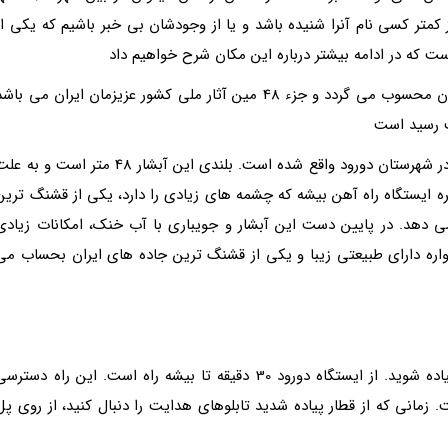
 کمتر کسی نام آنرا شنیده باشد و یا از وجودشان بی خبر باشیم که یکی از
 که در ادامه بیشتر درباره این مکان شرح خواهیم داد
این آبشار که یکی از جاذبه های خرم آباد و استان لرستان محسوب می گردد و جزء 48 مین آثار ملی کشور عزیزمان ایران می باش
این آبشار در مسیر راه آهن خوزستان به سمت تهران و در شهرستان دورود واقع شده است. بلندی این آبشار 48 متر است و به
ه ایستگاه راه آهن بیشه که چشمه های زیادی را دارد، یکی از قشنگ ترین
 دهد. در پایین دست این آبشار و جویباری با آب خنک، امکانات زیادی
واره دارای طبیعتی زیبا و یکی از قشنگ ترین جاده های ایران بحساب می
قطار تهران - اهواز را سوار شوید و در ایستگاه بیشه پیاده شوید. از ایستگاه دورود 30 دقیقه تا بیشه راه است. این راه دستر
 زمانی که از قطار پیاده شدید تابلوهای هدایت را دنبال کنید، از روی پل