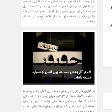
چهار پنج دلداده اساطیری او چه کسانی بودند که قلبش را تسخیر
 از
کردند؟ اولی لیلای خانی آبادی بود که عشق را در او کُشت و تبدیل
به خواهرش کرد. دومی دختری اهل گلندوک بود و خواهرش عمه
نرگس برایم در مصاحبه ای به سال 1362 تعریف کرد که کار
وصلت...
ر
اعلام آثار بخش مسابقه بین الملل جشنواره
سینماحقیقت
به گزارش خبرنگاران، در بخش مسابقه بین الملل جشنواره سینما
حقیقت، 30 فیلم مستند از 23 کشور جهان پذیرفته شدند که از این
تعداد، 13 فیلم در بخش مستندهای کوتاه، 9 فیلم در بخش
مستندهای نیمه بلند و 8 فیلم نیز در بخش مستندهای بلند به
رقابت خواهند پرداخت.