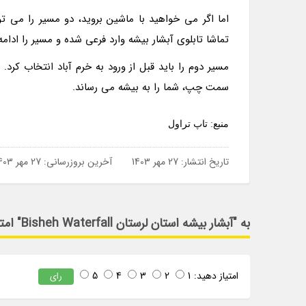
تماشا تابلوی آبشار بیشه وارد فرعی شده و مسیر را ادامه دهید تا به 3 راهی برسید. مسیر مستقیم، شما 
سمت چپ، شما را به بیشه می رساند.
منبع: تاپ تراول
تاریخ انتشار:
27 مهر 1403
آخرین بروزرسانی:
27 مهر 1403
به "آبشار بیشه استان لرستان Bisheh Waterfall" امتیاز دهید
امتیاز دهید:
1
2
3
4
5
رای